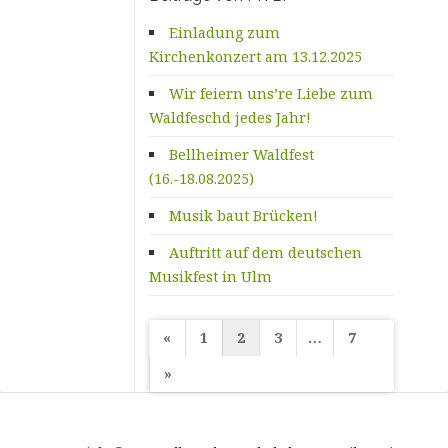
Einladung zum
Kirchenkonzert am 13.12.2025
Wir feiern uns’re Liebe zum
Waldfeschd jedes Jahr!
Bellheimer Waldfest
(16.-18.08.2025)
Musik baut Brücken!
Auftritt auf dem deutschen
Musikfest in Ulm
Seitennummerierung
«
1
2
3
…
7
der
»
Beiträge